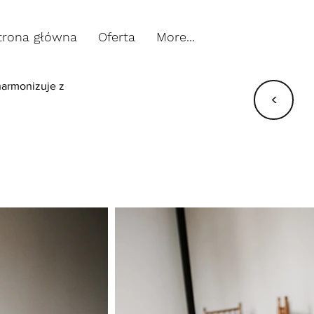
trona główna
Oferta
More...
harmonizuje z
<