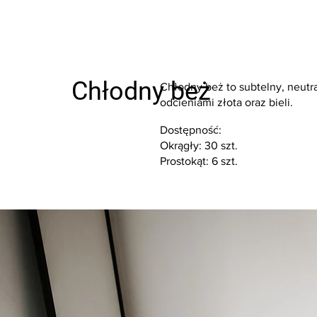
Chłodny beż
Chłodny beż to subtelny, neutra
odcieniami złota oraz bieli.
Dostępność:
Okrągły: 30 szt.
Prostokąt: 6 szt.